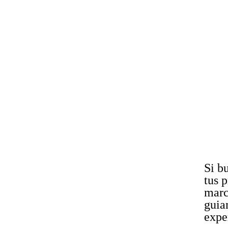
Si b
tus 
marc
guia
expe